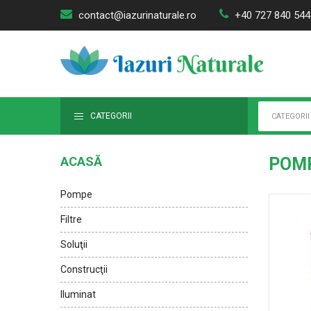
contact@iazurinaturale.ro
+40 727 840 544
CATEGORII
CATEGORII
ACASĂ
POMP
Pompe
Filtre
Soluţii
Construcţii
Iluminat