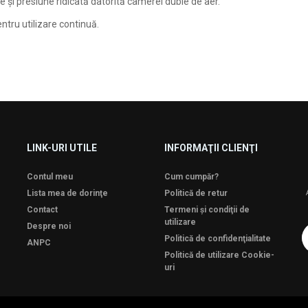
e şi presiune ridicată datorită camerei duble de aer.
entru utilizare continuă.
LINK-URI UTILE
INFORMAŢII CLIENŢI
Contul meu
Cum cumpăr?
Lista mea de dorinţe
Politică de retur
Contact
Termeni şi condiţii de
utilizare
Despre noi
Politică de confidenţialitate
ANPC
Politică de utilizare Cookie-
uri