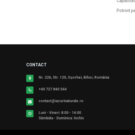
Capacitat
Potrivit p
CONTACT
Nr. 226, Str. 120, Oșorhei, Bihor, România
+40 727 840 544
contact@iazurinaturale.ro
Luni - Vineri: 8:00 - 16:00
Sâmbăta - Duminica: închis