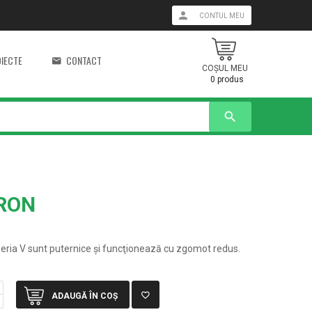
CONTUL MEU
IECTE
CONTACT
COŞUL MEU
0
produs
search
 RON
eria V sunt puternice şi funcţionează cu zgomot redus.
ADAUGĂ ÎN COŞ