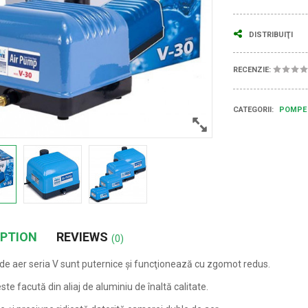
DISTRIBUIŢI
RECENZIE:
CATEGORII:
POMP
IPTION
REVIEWS
(0)
e aer seria V sunt puternice şi funcţionează cu zgomot redus.
te facută din aliaj de aluminiu de înaltă calitate.