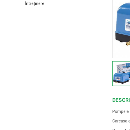
Întreţinere
DESCR
Pompele d
Carcasa es