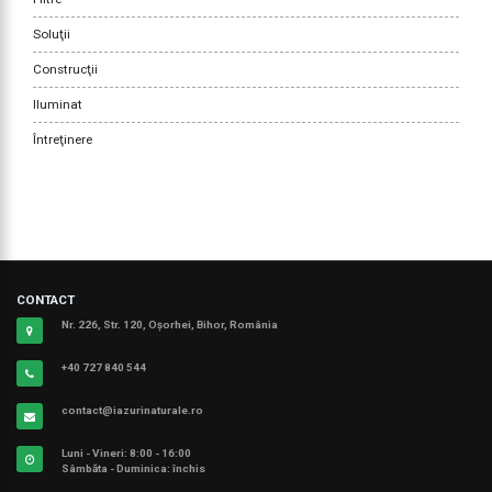
Soluţii
Construcţii
Iluminat
Întreţinere
CONTACT
Nr. 226, Str. 120, Oșorhei, Bihor, România
+40 727 840 544
contact@iazurinaturale.ro
Luni - Vineri: 8:00 - 16:00
Sâmbăta - Duminica: închis