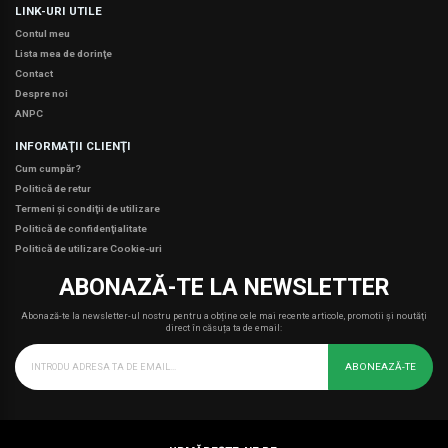
LINK-URI UTILE
Contul meu
Lista mea de dorinţe
Contact
Despre noi
ANPC
INFORMAŢII CLIENŢI
Cum cumpăr?
Politică de retur
Termeni şi condiţii de utilizare
Politică de confidenţialitate
Politică de utilizare Cookie-uri
ABONAZĂ-TE LA NEWSLETTER
Abonază-te la newsletter-ul nostru pentru a obține cele mai recente articole, promotii şi noutăţi
direct în căsuța ta de email:
ABONEAZĂ-TE