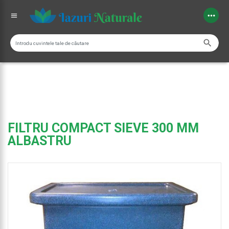
more_horiz
menu
search
FILTRU COMPACT SIEVE 300 ΜM
ALBASTRU