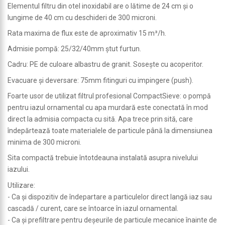
Elementul filtru din otel inoxidabil are o lătime de 24 cm şi o
lungime de 40 cm cu deschideri de 300 microni.
Rata maxima de flux este de aproximativ 15 m³/h.
Admisie pompă: 25/32/40mm ştut furtun.
Cadru: PE de culoare albastru de granit. Soseşte cu acoperitor.
Evacuare şi deversare: 75mm fitinguri cu impingere (push).
Foarte usor de utilizat filtrul profesional CompactSieve: o pompă
pentru iazul ornamental cu apa murdară este conectată în mod
direct la admisia compacta cu sită. Apa trece prin sită, care
îndepărtează toate materialele de particule până la dimensiunea
minima de 300 microni.
Sita compactă trebuie întotdeauna instalată asupra nivelului
iazului.
Utilizare:
- Ca şi dispozitiv de îndepartare a particulelor direct langă iaz sau
cascadă / curent, care se întoarce în iazul ornamental.
- Ca şi prefiltrare pentru deşeurile de particule mecanice înainte de